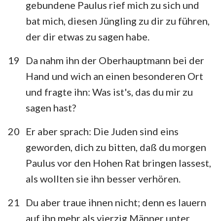
gebundene Paulus rief mich zu sich und
bat mich, diesen Jüngling zu dir zu führen,
1
2
3
4
5
6
7
der dir etwas zu sagen habe.
8
9
10
11
12
13
14
15
16
17
18
19
20
21
19
Da nahm ihn der Oberhauptmann bei der
Hand und wich an einen besonderen Ort
22
23
24
25
26
27
28
und fragte ihn: Was ist's, das du mir zu
sagen hast?
20
Er aber sprach: Die Juden sind eins
geworden, dich zu bitten, daß du morgen
Paulus vor den Hohen Rat bringen lassest,
als wollten sie ihn besser verhören.
21
Du aber traue ihnen nicht; denn es lauern
auf ihn mehr als vierzig Männer unter