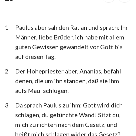
1. Timotheus
2. Timotheus
Titus
Philemon
1
Paulus aber sah den Rat an und sprach: Ihr
Hebräer
Jakobus
Männer, liebe Brüder, ich habe mit allem
guten Gewissen gewandelt vor Gott bis
1. Petrus
2. Petrus
auf diesen Tag.
1. Johannes
2. Johannes
2
Der Hohepriester aber, Ananias, befahl
3. Johannes
Judas
denen, die um ihn standen, daß sie ihm
Offenbarung
aufs Maul schlügen.
3
Da sprach Paulus zu ihm: Gott wird dich
schlagen, du getünchte Wand! Sitzt du,
mich zu richten nach dem Gesetz, und
heißt mich schlagen wider das Gesetz?