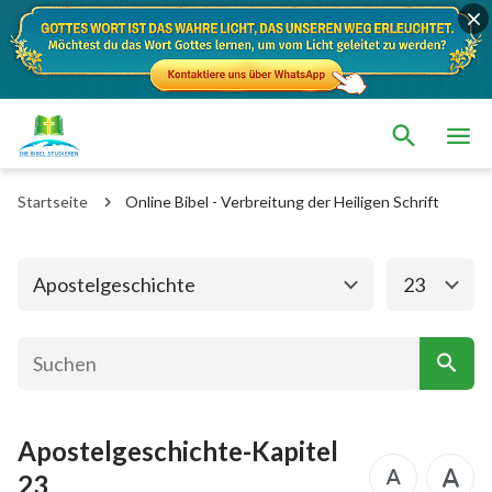
Das alte Testament
Das neue Testament
Matthäus
Markus
Startseite
Online Bibel - Verbreitung der Heiligen Schrift
Lukas
Johannes
Apostelgeschichte
Römer
Apostelgeschichte
23
1. Korinther
2. Korinther
Galater
Epheser
Philipper
Kolosser
Apostelgeschichte-Kapitel
1. Thessalonicher
2. Thessalonicher
23