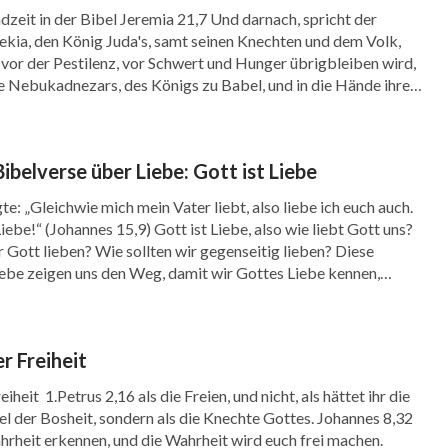
dzeit in der Bibel Jeremia 21,7 Und darnach, spricht der
n der Mensch jedoch den Mächten des Bösen
ekia, den König Juda's, samt seinen Knechten und dem Volk,
t vor der Pestilenz, vor Schwert und Hunger übrigbleiben wird,
tgegenkommend, unterwürfig und schmeichelnd.
e Nebukadnezars, des Königs zu Babel, und in die Hände ihrer
 Lauf lässt, brechen böse Mächte aus, und es
 böse Verhalten des fleischlichen Menschen.
ibelverse über Liebe: Gott ist Liebe
– Das Wort, Bd. 2, Gott kennen: Gott Selbst, der Einzigartige II
te: „Gleichwie mich mein Vater liebt, also liebe ich euch auch.
er deren Rücken wütend wird, jeder verfolgt
iebe!“ (Johannes 15,9) Gott ist Liebe, also wie liebt Gott uns?
r Gott lieben? Wie sollten wir gegenseitig lieben? Diese
nen anderen Zweck. Vielleicht bauen sie ihr
iebe zeigen uns den Weg, damit wir Gottes Liebe kennen,
 ihre eigenen Interessen, wahren den Anschein
Zurückhaltung aus, während andere
r Freiheit
len, zulassen, dass sie in Wut geraten, ohne
iheit 1.Petrus 2,16 als die Freien, und nicht, als hättet ihr die
er Zorn des Menschen rührt von seiner
l der Bosheit, sondern als die Knechte Gottes. Johannes 8,32
ck er verfolgt, er geht auf das Fleisch und die
rheit erkennen, und die Wahrheit wird euch frei machen.