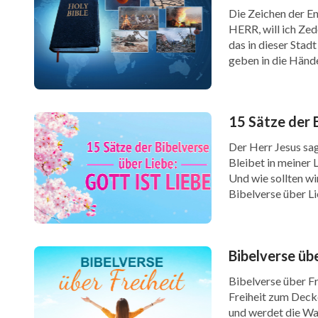
Die Zeichen der En
auszuweichen oder zurückzuschrecken. Wen
HERR, will ich Zed
das in dieser Stad
gegenübersteht, dann ist seine Haltung en
geben in die Händ
Wenn der Mensch also seinen Gefühlen freien
Feinde, und […]
äußert sich das zügellose und unaufhaltsame
15 Sätze der B
Der Herr Jesus sag
Egal ob man vor den Augen anderer oder hint
Bleibet in meiner L
Und wie sollten wi
mit seinem Groll eine andere Absicht und ei
Bibelverse über L
Ansehen auf, oder vielleicht verteidigen sie
sodass wir die […]
oder ihr Gesicht. Einige üben in ihrer Wut 
Bibelverse übe
unbesonnener sind und, wann immer sie es wol
Bibelverse über Fre
die geringste Zurückhaltung. Kurz gesagt, d
Freiheit zum Decke
verdorbenen Gesinnung her. Egal welchen Zwe
und werdet die Wah