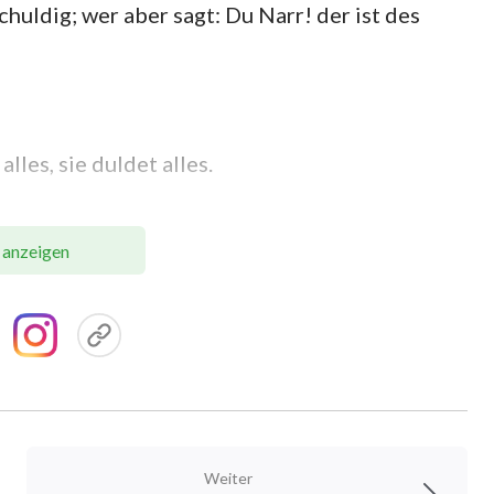
chuldig; wer aber sagt: Du Narr! der ist des
 alles, sie duldet alles.
 anzeigen
 hartes Wort richtet Grimm an.
 schwierig finden, seine Laune zu beherrschen,
u ergreifen, um seine Unzufriedenheit zum
t zu machen; er wird oft ohne ersichtlichen
Weiter