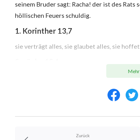
seinem Bruder sagt: Racha! der ist des Rats s
höllischen Feuers schuldig.
1. Korinther 13,7
sie verträgt alles, sie glaubet alles, sie hoffet
Sprüche 15,1
Mehr
Eine linde Antwort stillt den Zorn; aber ein
Relevante Worte Gottes:
Sobald ein Mensch Status hat, wird er es oft
und so wird er es genießen, Gelegenheiten z
Ausdruck zu bringen und seinen Gefühlen Luf
Zurück