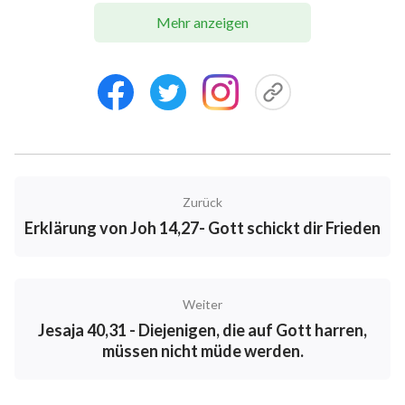
befreien uns weder von Fesseln der Sünde noch sind
Mehr anzeigen
rein, deswegen haben wir keine Qualifikation, Gottes
Reich einzutreten. So prophezeite der Herr vielmals,
dass Er in den letzten Tagen wiederkommt. Da wird
Er die Wahrheit ausdrücken und das Werk verrichten,
das Gericht an dem Hause Gottes anfängt. Genau wie
der Herr Jesus sagte: „
Ich habe euch noch viel zu
sagen; aber ihr könnt es jetzt nicht tragen. Wenn
Zurück
aber jener, der Geist der Wahrheit, kommen wird,
Erklärung von Joh 14,27- Gott schickt dir Frieden
der wird euch in alle Wahrheit leiten.
“
(Joh 16,12-13)
„
Heilige sie in deiner Wahrheit; dein Wort ist die
Wahrheit.
“
Noch 1 Petrus 4,17 steht:
(Joh 17,17)
Weiter
„Denn es ist Zeit, daß anfange das Gericht an dem
Jesaja 40,31 - Diejenigen, die auf Gott harren,
Hause Gottes.“ Es ist zu sehen, dass der Herr bei
müssen nicht müde werden.
Seiner Wiederkunft das Urteilswerk ausführt, um
menschliche sündige Natur vollständig zu lösen, die