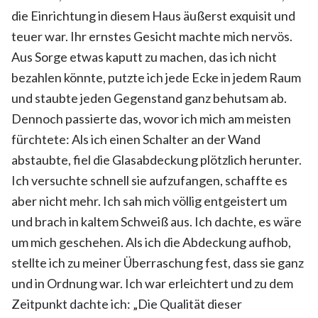
die Einrichtung in diesem Haus äußerst exquisit und
teuer war. Ihr ernstes Gesicht machte mich nervös.
Aus Sorge etwas kaputt zu machen, das ich nicht
bezahlen könnte, putzte ich jede Ecke in jedem Raum
und staubte jeden Gegenstand ganz behutsam ab.
Dennoch passierte das, wovor ich mich am meisten
fürchtete: Als ich einen Schalter an der Wand
abstaubte, fiel die Glasabdeckung plötzlich herunter.
Ich versuchte schnell sie aufzufangen, schaffte es
aber nicht mehr. Ich sah mich völlig entgeistert um
und brach in kaltem Schweiß aus. Ich dachte, es wäre
um mich geschehen. Als ich die Abdeckung aufhob,
stellte ich zu meiner Überraschung fest, dass sie ganz
und in Ordnung war. Ich war erleichtert und zu dem
Zeitpunkt dachte ich: „Die Qualität dieser