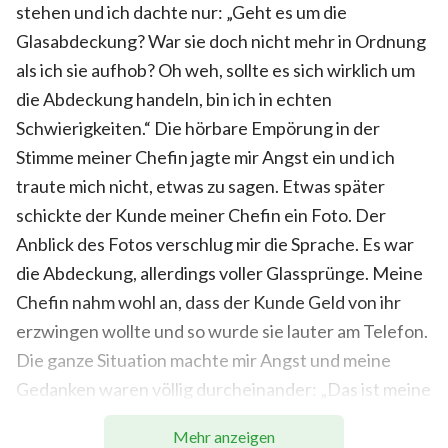
stehen und ich dachte nur: „Geht es um die
Glasabdeckung? War sie doch nicht mehr in Ordnung
als ich sie aufhob? Oh weh, sollte es sich wirklich um
die Abdeckung handeln, bin ich in echten
Schwierigkeiten.“ Die hörbare Empörung in der
Stimme meiner Chefin jagte mir Angst ein und ich
traute mich nicht, etwas zu sagen. Etwas später
schickte der Kunde meiner Chefin ein Foto. Der
Anblick des Fotos verschlug mir die Sprache. Es war
die Abdeckung, allerdings voller Glassprünge. Meine
Chefin nahm wohl an, dass der Kunde Geld von ihr
erzwingen wollte und so wurde sie lauter am Telefon.
Die ganze Situation machte mir Angst und meine
Gedanken waren völlig durcheinander: „Das ist meine
Schuld. Soll ich ihr die Wahrheit sagen oder nicht?
Mehr anzeigen
Wenn nicht, wird Gott mich hassen und ich finde