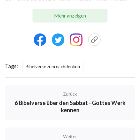
Hand nicht abtun noch dich verlassen. Und Mose rief
Mehr anzeigen
zu Josua und sprach zu ihm vor den Augen des ganzen
Israel: Sei getrost und unverzagt; denn du wirst dies
Volk in das Land bringen, das der HERR ihren Vätern
geschworen hat ihnen zu geben, und du wirst es
unter sie austeilen. Der HERR aber, der selber vor
euch her geht, der wird mit dir sein und wird die Hand
Tags:
Bibelverse zum nachdenken
nicht abtun noch dich verlassen. Fürchte dich nicht
und erschrick nicht.
Epheser 6,10
Zurück
6 Bibelverse über den Sabbat - Gottes Werk
Zuletzt, meine Brüder, seid stark in dem HERRN und
kennen
in der Macht seiner Stärke.
Jesaja 54,4
Weiter