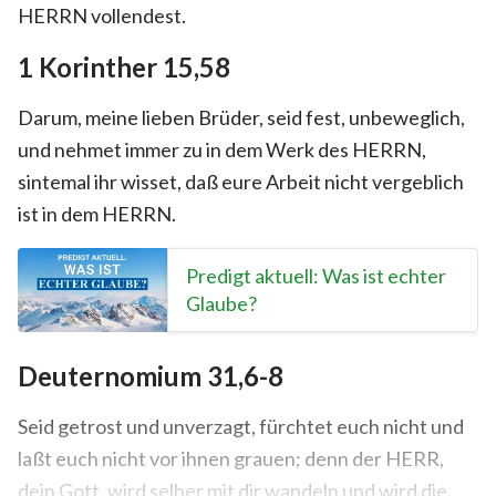
HERRN vollendest.
1 Korinther 15,58
Darum, meine lieben Brüder, seid fest, unbeweglich,
und nehmet immer zu in dem Werk des HERRN,
sintemal ihr wisset, daß eure Arbeit nicht vergeblich
ist in dem HERRN.
Predigt aktuell: Was ist echter
Glaube?
Deuternomium 31,6-8
Seid getrost und unverzagt, fürchtet euch nicht und
laßt euch nicht vor ihnen grauen; denn der HERR,
dein Gott, wird selber mit dir wandeln und wird die