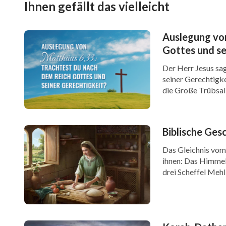
Ihnen gefällt das vielleicht
Wenn du ein tieferes Verständnis der Wah
den Herrn früher begrüßen möchtest, kontak
Auslegung von
Gottes und se
am unteren Rand unserer Website. Lass uns
Der Herr Jesus sa
kommunizieren.
seiner Gerechtigkei
die Große Trübsal
des Herrn erfüllt 
der Großen Trübsa
Biblische Ges
Das Gleichnis vom 
ihnen: Das Himmelr
drei Scheffel Mehl