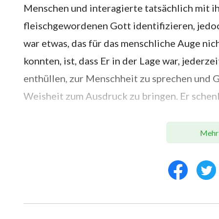
Menschen und interagierte tatsächlich mit ih
fleischgewordenen Gott identifizieren, jedoc
war etwas, das für das menschliche Auge ni
konnten, ist, dass Er in der Lage war, jeder
enthüllen, zur Menschheit zu sprechen und G
Weisheit zum Ausdruck zu bringen. Er sche
Diese Dinge übersteigen die Fähigkeiten e
Mehr
schlüssig, dass der Herr Jesus Christus, der 
entscheidende Faktor bei der Feststellung,
Christus ist, die Untersuchung Seiner gesp
Wahrheit und die Disposition Gottes zum A
kann, ist Er der fleischgewordene Gott, der C