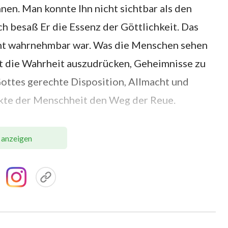
nen. Man konnte Ihn nicht sichtbar als den
h besaß Er die Essenz der Göttlichkeit. Das
cht wahrnehmbar war. Was die Menschen sehen
zeit die Wahrheit auszudrücken, Geheimnisse zu
ottes gerechte Disposition, Allmacht und
nkte der Menschheit den Weg der Reue.
ines gewöhnlichen Menschen und beweisen
 anzeigen
fleischgewordene Gott ist. Daher ist der
 ob jemand der fleischgewordene Gott oder
rochenen Worte und Werke. Solange Er die
usdruck bringen und Gottes Werk ausführen
hristus.