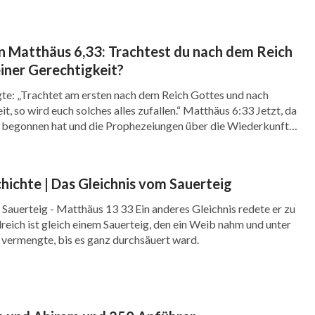
rheit von Gottes Menschwerdung wünschen und
tiere uns bitte über das Online-Chat-Fenster
 Matthäus 6,33: Trachtest du nach dem Reich
iner Gerechtigkeit?
 Gottes Wort gemeinsam studieren und online
gte: „Trachtet am ersten nach dem Reich Gottes und nach
t, so wird euch solches alles zufallen.“ Matthäus 6:33 Jetzt, da
 begonnen hat und die Prophezeiungen über die Wiederkunft
wurden, was ist für uns erstrebenswert und sinnvoll, um inmitten
l von Gott bewahrt […]
chichte | Das Gleichnis vom Sauerteig
Sauerteig - Matthäus 13 33 Ein anderes Gleichnis redete er zu
eich ist gleich einem Sauerteig, den ein Weib nahm und unter
 vermengte, bis es ganz durchsäuert ward.