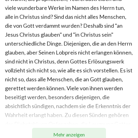
viele wunderbare Werke im Namen des Herrn tun,
alle in Christus sind? Sind das nicht alles Menschen,
die von Gott verdammt wurden? Deshalb sind "an
Jesus Christus glauben" und "in Christus sein"
unterschiedliche Dinge. Diejenigen, die an den Herrn
glauben, aber Seinen Lobpreis nicht erlangen können,
sind nicht in Christus, denn Gottes Erlösungswerk
vollzieht sich nicht so, wie alle es sich vorstellen. Es ist
nicht so, dass alle Menschen, die an Gott glauben,
gerettet werden können. Viele von ihnen werden
beseitigt werden, besonders diejenigen, die
absichtlich sündigen, nachdem sie die Erkenntnis der
Wahrheit erlangt haben. Zu diesen Sünden gehören
der Diebstahl von Opfergaben, die Leugnung Gottes,
der Verrat an Gott, die Wahrheit nicht auszuüben,
Mehr anzeigen