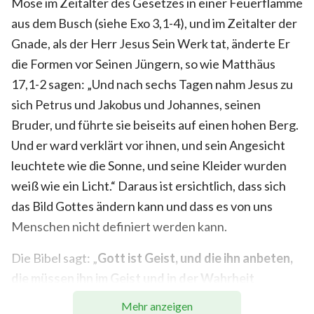
Mose im Zeitalter des Gesetzes in einer Feuerflamme
aus dem Busch (siehe Exo 3,1-4), und im Zeitalter der
Gnade, als der Herr Jesus Sein Werk tat, änderte Er
die Formen vor Seinen Jüngern, so wie Matthäus
17,1-2 sagen: „Und nach sechs Tagen nahm Jesus zu
sich Petrus und Jakobus und Johannes, seinen
Bruder, und führte sie beiseits auf einen hohen Berg.
Und er ward verklärt vor ihnen, und sein Angesicht
leuchtete wie die Sonne, und seine Kleider wurden
weiß wie ein Licht.“ Daraus ist ersichtlich, dass sich
das Bild Gottes ändern kann und dass es von uns
Menschen nicht definiert werden kann.
Die Bibel sagt: „
Gott ist Geist, und die ihn anbeten,
die müssen ihn im Geist und in der Wahrheit
anbeten.
“
„Ein jeglicher sei gesinnt, wie
(Johannes 4,24)
Mehr anzeigen