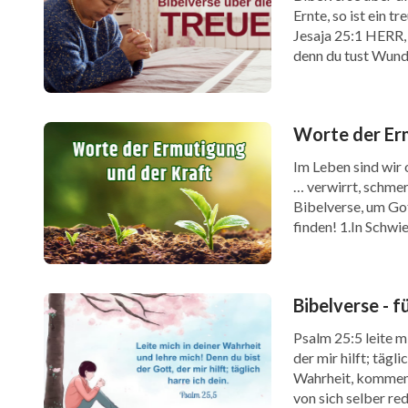
Ernte, so ist ein t
Jesaja 25:1 HERR, 
denn du tust Wunde
Worte der Erm
Im Leben sind wir
… verwirrt, schmer
Bibelverse, um Go
finden! 1.In Schwi
erlangen! Sprüche
Bibelverse - f
Psalm 25:5 leite m
der mir hilft; tägl
Wahrheit, kommen w
von sich selber re