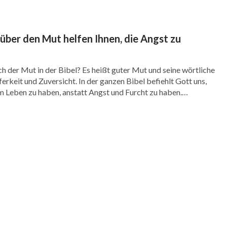
 über den Mut helfen Ihnen, die Angst zu
h der Mut in der Bibel? Es heißt guter Mut und seine wörtliche
erkeit und Zuversicht. In der ganzen Bibel befiehlt Gott uns,
m Leben zu haben, anstatt Angst und Furcht zu haben.
wir vielleicht an unserem Glauben und unserer Stärke, und in
üssen […]