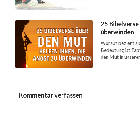
25 Bibelverse
überwinden
Worauf bezieht sic
Bedeutung ist Tapf
den Mut in unsere
Manchmal zweifeln 
diesem Moment m
Kommentar verfassen