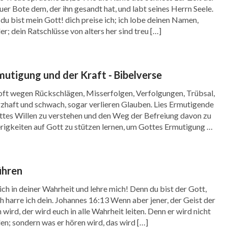
reuer Bote dem, der ihn gesandt hat, und labt seines Herrn Seele.
du bist mein Gott! dich preise ich; ich lobe deinen Namen,
r; dein Ratschlüsse von alters her sind treu […]
utigung und der Kraft - Bibelverse
 oft wegen Rückschlägen, Misserfolgen, Verfolgungen, Trübsal,
zhaft und schwach, sogar verlieren Glauben. Lies Ermutigende
ttes Willen zu verstehen und den Weg der Befreiung davon zu
erigkeiten auf Gott zu stützen lernen, um Gottes Ermutigung zu
 3,5-6 Verlaß dich auf den HERRN von ganzem […]
ühren
ich in deiner Wahrheit und lehre mich! Denn du bist der Gott,
ich harre ich dein. Johannes 16:13 Wenn aber jener, der Geist der
ird, der wird euch in alle Wahrheit leiten. Denn er wird nicht
den; sondern was er hören wird, das wird […]