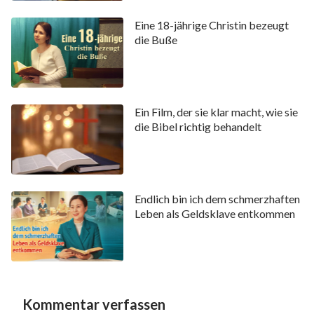
Gemeindemitglieder mit Familie und weltlichen
Eine 18-jährige Christin bezeugt
Verwirrungen pflegten bei den Priestern Hilfe zu
die Buße
suchen, aber sie redeten sich nur halbherzig heraus:
„Dies sind nur Kreuze, die wir tragen müssen.“ Sie
gaben sich keine Mühe, auf einen Weg des
Ein Film, der sie klar macht, wie sie
Praktizierens zu verweisen. Als sie dies hörten, waren
die Bibel richtig behandelt
sie hilflos, und sie lebten einfach weiterhin im
Schmerz ihrer weltlichen Verwirrungen ohne einen
Weg, den sie beschreiten konnten. Was war die
Endlich bin ich dem schmerzhaften
Ursache für so viele Probleme, die in der Kirche
Leben als Geldsklave entkommen
auftraten? Ohne eine Richtung oder ein Ziel fühlte
ich mich wirklich verloren, und ich wollte nicht mehr
zur Kirche gehen.
Ich saß auf meinem Stuhl und dachte zurück an das
Kommentar verfassen
Praktizieren meines Glaubens während der letzten