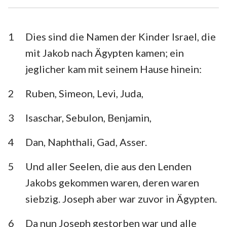
Esra
Nehemia
Esther
Hiob
1
Dies sind die Namen der Kinder Israel, die
mit Jakob nach Ägypten kamen; ein
Psalm
Sprüche
jeglicher kam mit seinem Hause hinein:
Prediger
Hohelied
2
Ruben, Simeon, Levi, Juda,
Jesaja
Jeremia
3
Isaschar, Sebulon, Benjamin,
Klagelieder
Hesekiel
4
Dan, Naphthali, Gad, Asser.
Daniel
Hosea
5
Und aller Seelen, die aus den Lenden
Joel
Amos
Jakobs gekommen waren, deren waren
Obadja
Jona
siebzig. Joseph aber war zuvor in Ägypten.
Micha
Nahum
6
Da nun Joseph gestorben war und alle