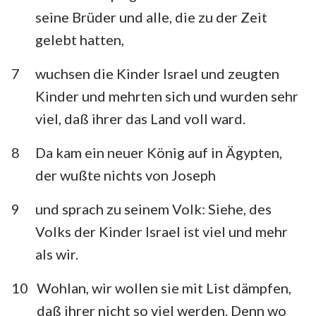
Habakuk
Zephanja
seine Brüder und alle, die zu der Zeit
gelebt hatten,
Haggai
Sacharja
7
wuchsen die Kinder Israel und zeugten
Maleachi
Kinder und mehrten sich und wurden sehr
viel, daß ihrer das Land voll ward.
8
Da kam ein neuer König auf in Ägypten,
der wußte nichts von Joseph
9
und sprach zu seinem Volk: Siehe, des
Volks der Kinder Israel ist viel und mehr
als wir.
10
Wohlan, wir wollen sie mit List dämpfen,
daß ihrer nicht so viel werden. Denn wo