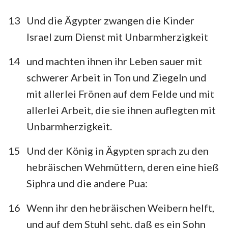
13
Und die Ägypter zwangen die Kinder
Israel zum Dienst mit Unbarmherzigkeit
14
und machten ihnen ihr Leben sauer mit
1
2
3
4
5
6
7
schwerer Arbeit in Ton und Ziegeln und
mit allerlei Frönen auf dem Felde und mit
8
9
10
11
12
13
14
allerlei Arbeit, die sie ihnen auflegten mit
15
16
17
18
19
20
21
Unbarmherzigkeit.
22
23
24
25
26
27
28
15
Und der König in Ägypten sprach zu den
29
30
31
32
33
34
35
hebräischen Wehmüttern, deren eine hieß
36
37
38
39
40
Siphra und die andere Pua:
16
Wenn ihr den hebräischen Weibern helft,
und auf dem Stuhl seht, daß es ein Sohn