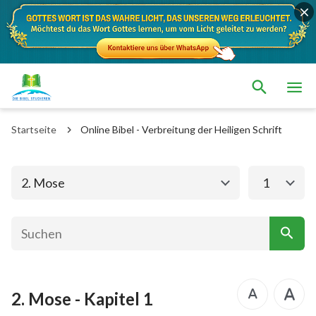
Das alte Testament
Das neue Testament
1. Mose
2. Mose
Startseite
Online Bibel - Verbreitung der Heiligen Schrift
3. Mose
4. Mose
5. Mose
Josua
2. Mose
1
Richter
Rut
1.Samuel
2.Samuel
1.Könige
2.Könige
2. Mose - Kapitel 1
1. Chronik
2. Chronik