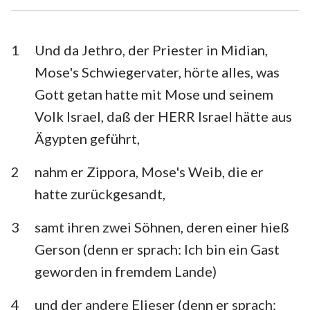
Esra
Nehemia
Esther
Hiob
1
Und da Jethro, der Priester in Midian,
Mose's Schwiegervater, hörte alles, was
Psalm
Sprüche
Gott getan hatte mit Mose und seinem
Prediger
Hohelied
Volk Israel, daß der HERR Israel hätte aus
Ägypten geführt,
Jesaja
Jeremia
Klagelieder
Hesekiel
2
nahm er Zippora, Mose's Weib, die er
hatte zurückgesandt,
Daniel
Hosea
3
samt ihren zwei Söhnen, deren einer hieß
Joel
Amos
Gerson (denn er sprach: Ich bin ein Gast
Obadja
Jona
geworden in fremdem Lande)
Micha
Nahum
4
und der andere Elieser (denn er sprach: