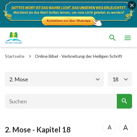
Das alte Testament
Das neue Testament
1. Mose
2. Mose
Startseite
Online Bibel - Verbreitung der Heiligen Schrift
3. Mose
4. Mose
5. Mose
Josua
2. Mose
18
Richter
Rut
1.Samuel
2.Samuel
1.Könige
2.Könige
2. Mose - Kapitel 18
1. Chronik
2. Chronik