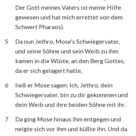
Habakuk
Zephanja
Der Gott meines Vaters ist meine Hilfe
gewesen und hat mich errettet von dem
Haggai
Sacharja
Schwert Pharaos).
Maleachi
5
Da nun Jethro, Mose's Schwiegervater,
und seine Söhne und sein Weib zu ihm
kamen in die Wüste, an den Berg Gottes,
da er sich gelagert hatte,
6
ließ er Mose sagen: Ich, Jethro, dein
Schwiegervater, bin zu dir gekommen und
dein Weib und ihre beiden Söhne mit ihr.
7
Da ging Mose hinaus ihm entgegen und
neigte sich vor ihm und küßte ihn. Und da