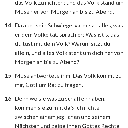
das Volk zu richten; und das Volk stand um
Mose her von Morgen an bis zu Abend.
14
Da aber sein Schwiegervater sah alles, was
er dem Volke tat, sprach er: Was ist's, das
du tust mit dem Volk? Warum sitzt du
allein, und alles Volk steht um dich her von
1
2
3
4
5
6
7
Morgen an bis zu Abend?
8
9
10
11
12
13
14
15
Mose antwortete ihm: Das Volk kommt zu
15
16
17
18
19
20
21
mir, Gott um Rat zu fragen.
22
23
24
25
26
27
28
16
Denn wo sie was zu schaffen haben,
29
30
31
32
33
34
35
kommen sie zu mir, daß ich richte
36
37
38
39
40
zwischen einem jeglichen und seinem
Nächsten und zeige ihnen Gottes Rechte