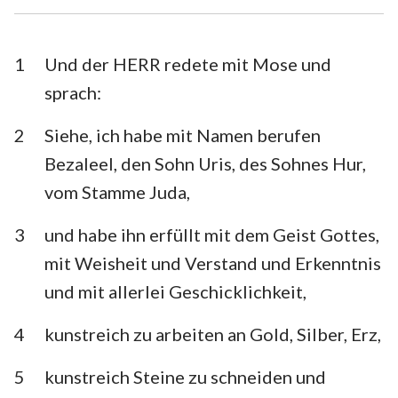
Esra
Nehemia
Esther
Hiob
1
Und der HERR redete mit Mose und
sprach:
Psalm
Sprüche
2
Siehe, ich habe mit Namen berufen
Prediger
Hohelied
Bezaleel, den Sohn Uris, des Sohnes Hur,
Jesaja
Jeremia
vom Stamme Juda,
Klagelieder
Hesekiel
3
und habe ihn erfüllt mit dem Geist Gottes,
Daniel
Hosea
mit Weisheit und Verstand und Erkenntnis
und mit allerlei Geschicklichkeit,
Joel
Amos
4
kunstreich zu arbeiten an Gold, Silber, Erz,
Obadja
Jona
Micha
Nahum
5
kunstreich Steine zu schneiden und