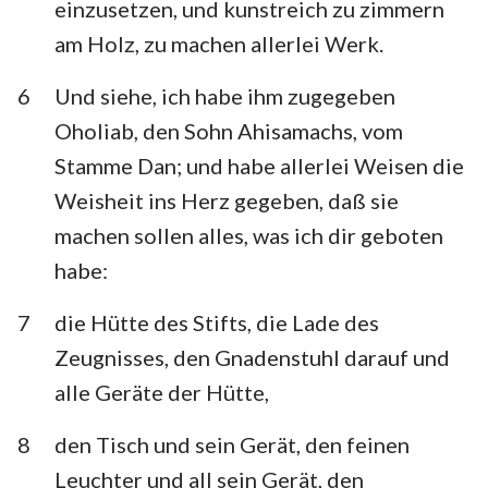
einzusetzen, und kunstreich zu zimmern
Habakuk
Zephanja
am Holz, zu machen allerlei Werk.
Haggai
Sacharja
6
Und siehe, ich habe ihm zugegeben
Maleachi
Oholiab, den Sohn Ahisamachs, vom
Stamme Dan; und habe allerlei Weisen die
Weisheit ins Herz gegeben, daß sie
machen sollen alles, was ich dir geboten
habe:
7
die Hütte des Stifts, die Lade des
Zeugnisses, den Gnadenstuhl darauf und
alle Geräte der Hütte,
8
den Tisch und sein Gerät, den feinen
Leuchter und all sein Gerät, den