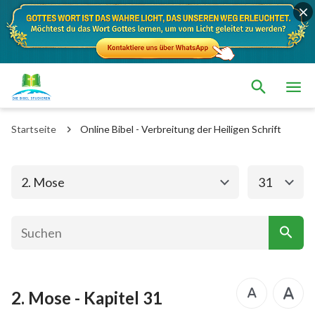
Das alte Testament
Das neue Testament
1. Mose
2. Mose
Startseite
Online Bibel - Verbreitung der Heiligen Schrift
3. Mose
4. Mose
5. Mose
Josua
2. Mose
31
Richter
Rut
1.Samuel
2.Samuel
1.Könige
2.Könige
2. Mose - Kapitel 31
1. Chronik
2. Chronik