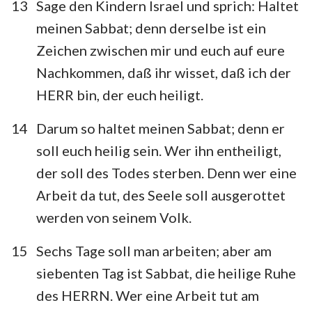
13
Sage den Kindern Israel und sprich: Haltet
15
16
17
18
19
20
21
meinen Sabbat; denn derselbe ist ein
22
23
24
25
26
27
28
Zeichen zwischen mir und euch auf eure
29
30
31
32
33
34
35
Nachkommen, daß ihr wisset, daß ich der
36
37
38
39
40
HERR bin, der euch heiligt.
14
Darum so haltet meinen Sabbat; denn er
soll euch heilig sein. Wer ihn entheiligt,
der soll des Todes sterben. Denn wer eine
Arbeit da tut, des Seele soll ausgerottet
werden von seinem Volk.
15
Sechs Tage soll man arbeiten; aber am
siebenten Tag ist Sabbat, die heilige Ruhe
des HERRN. Wer eine Arbeit tut am