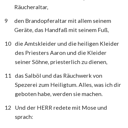
Räucheraltar,
9
den Brandopferaltar mit allem seinem
Geräte, das Handfaß mit seinem Fuß,
10
die Amtskleider und die heiligen Kleider
des Priesters Aaron und die Kleider
seiner Söhne, priesterlich zu dienen,
11
das Salböl und das Räuchwerk von
Spezerei zum Heiligtum. Alles, was ich dir
geboten habe, werden sie machen.
12
Und der HERR redete mit Mose und
1
2
3
4
5
6
7
sprach:
8
9
10
11
12
13
14