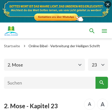
Das alte Testament
Das neue Testament
1. Mose
2. Mose
Startseite
Online Bibel - Verbreitung der Heiligen Schrift
3. Mose
4. Mose
5. Mose
Josua
2. Mose
23
Richter
Rut
1.Samuel
2.Samuel
1.Könige
2.Könige
2. Mose - Kapitel 23
1. Chronik
2. Chronik