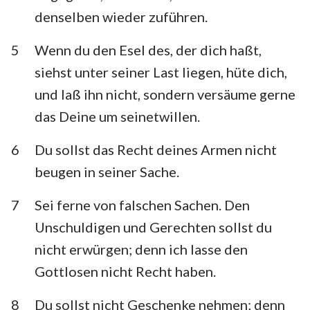
Habakuk
Zephanja
denselben wieder zuführen.
Haggai
Sacharja
5
Wenn du den Esel des, der dich haßt,
siehst unter seiner Last liegen, hüte dich,
Maleachi
und laß ihn nicht, sondern versäume gerne
das Deine um seinetwillen.
6
Du sollst das Recht deines Armen nicht
beugen in seiner Sache.
7
Sei ferne von falschen Sachen. Den
Unschuldigen und Gerechten sollst du
nicht erwürgen; denn ich lasse den
Gottlosen nicht Recht haben.
8
Du sollst nicht Geschenke nehmen; denn