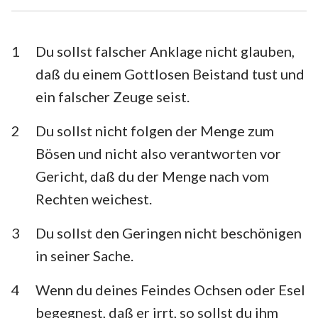
Esra
Nehemia
Esther
Hiob
1
Du sollst falscher Anklage nicht glauben,
daß du einem Gottlosen Beistand tust und
Psalm
Sprüche
ein falscher Zeuge seist.
Prediger
Hohelied
2
Du sollst nicht folgen der Menge zum
Jesaja
Jeremia
Bösen und nicht also verantworten vor
Klagelieder
Hesekiel
Gericht, daß du der Menge nach vom
Rechten weichest.
Daniel
Hosea
3
Du sollst den Geringen nicht beschönigen
Joel
Amos
in seiner Sache.
Obadja
Jona
4
Wenn du deines Feindes Ochsen oder Esel
Micha
Nahum
begegnest, daß er irrt, so sollst du ihm