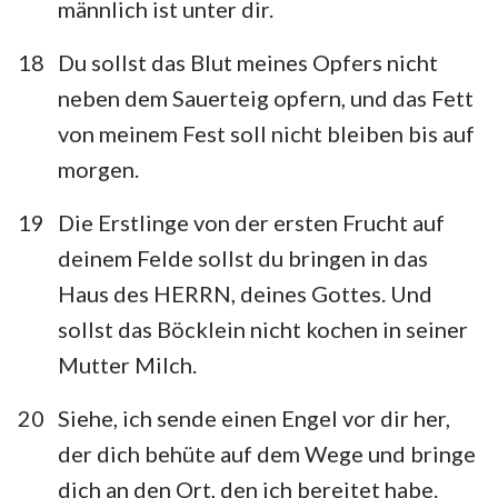
männlich ist unter dir.
18
Du sollst das Blut meines Opfers nicht
neben dem Sauerteig opfern, und das Fett
von meinem Fest soll nicht bleiben bis auf
1
2
3
4
5
6
7
morgen.
8
9
10
11
12
13
14
19
Die Erstlinge von der ersten Frucht auf
15
16
17
18
19
20
21
deinem Felde sollst du bringen in das
22
23
24
25
26
27
28
Haus des HERRN, deines Gottes. Und
29
30
31
32
33
34
35
sollst das Böcklein nicht kochen in seiner
Mutter Milch.
36
37
38
39
40
20
Siehe, ich sende einen Engel vor dir her,
der dich behüte auf dem Wege und bringe
dich an den Ort, den ich bereitet habe.