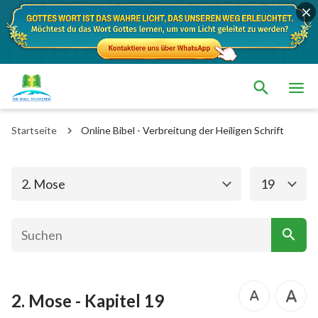
Das alte Testament
Das neue Testament
1. Mose
2. Mose
Startseite
Online Bibel - Verbreitung der Heiligen Schrift
3. Mose
4. Mose
5. Mose
Josua
2. Mose
19
Richter
Rut
1.Samuel
2.Samuel
1.Könige
2.Könige
2. Mose - Kapitel 19
1. Chronik
2. Chronik