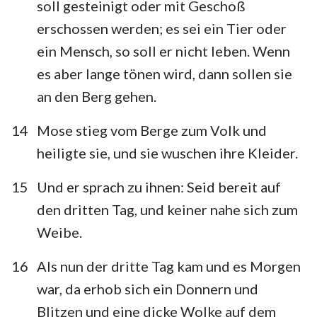
soll gesteinigt oder mit Geschoß
erschossen werden; es sei ein Tier oder
ein Mensch, so soll er nicht leben. Wenn
es aber lange tönen wird, dann sollen sie
an den Berg gehen.
1
2
3
4
5
6
7
14
Mose stieg vom Berge zum Volk und
8
9
10
11
12
13
14
heiligte sie, und sie wuschen ihre Kleider.
15
16
17
18
19
20
21
15
Und er sprach zu ihnen: Seid bereit auf
22
23
24
25
26
27
28
den dritten Tag, und keiner nahe sich zum
29
30
31
32
33
34
35
Weibe.
36
37
38
39
40
16
Als nun der dritte Tag kam und es Morgen
war, da erhob sich ein Donnern und
Blitzen und eine dicke Wolke auf dem