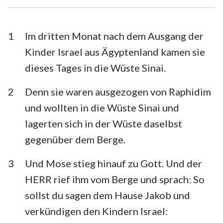
Esra
Nehemia
Esther
Hiob
1
Im dritten Monat nach dem Ausgang der
Kinder Israel aus Ägyptenland kamen sie
Psalm
Sprüche
dieses Tages in die Wüste Sinai.
Prediger
Hohelied
2
Denn sie waren ausgezogen von Raphidim
Jesaja
Jeremia
und wollten in die Wüste Sinai und
Klagelieder
Hesekiel
lagerten sich in der Wüste daselbst
gegenüber dem Berge.
Daniel
Hosea
3
Und Mose stieg hinauf zu Gott. Und der
Joel
Amos
HERR rief ihm vom Berge und sprach: So
Obadja
Jona
sollst du sagen dem Hause Jakob und
Micha
Nahum
verkündigen den Kindern Israel: