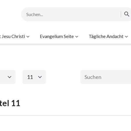
Jesu Christi
Evangelium Seite
Tägliche Andacht
11
1
2
3
4
5
6
tel 11
ament
Das neue Testame
8
9
10
11
12
13
15
16
17
18
19
20
2. Mose
Matthäus
Ma
22
23
24
25
26
27