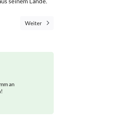
 aus seinem Lande.
Weiter
imm an
n!