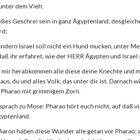
 unter dem Vieh;
Hesekiel
3. Johannes
Ju
oßes Geschrei sein in ganz Ägyptenland, desgleich
Hosea
Offenbarung
rd;
Amos
Kindern Israel soll nicht ein Hund mucken, unter M
Jona
 daß ihr erfahret, wie der HERR Ägypten und Israel 
Nahum
mir herabkommen alle diese deine Knechte und mi
aus, du und alles Volk, das unter dir ist. Darnach wi
Zephanja
 Pharao mit grimmigem Zorn.
Sacharja
prach zu Mose: Pharao hört euch nicht, auf daß v
gyptenland.
aron haben diese Wunder alle getan vor Pharao;