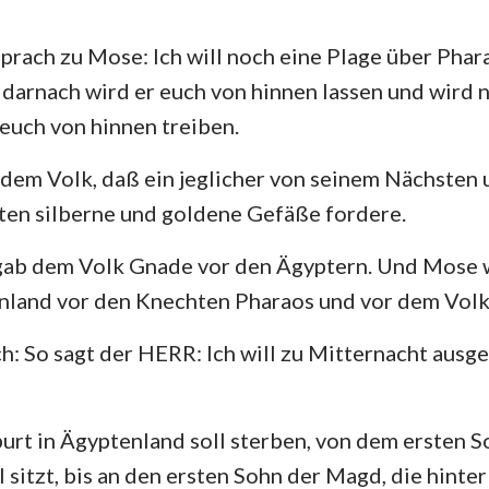
4. Mose
Lukas
Jo
29
30
31
32
33
34
Josua
Apostelgeschichte
Rö
rach zu Mose: Ich will noch eine Plage über Pha
36
37
38
39
40
darnach wird er euch von hinnen lassen und wird ni
Rut
1. Korinther
2.
 euch von hinnen treiben.
2.Samuel
Galater
Ep
 dem Volk, daß ein jeglicher von seinem Nächsten 
2.Könige
Philipper
Ko
ten silberne und goldene Gefäße fordere.
2. Chronik
1. Thessalonicher
2.
ab dem Volk Gnade vor den Ägyptern. Und Mose w
Nehemia
1. Timotheus
2.
nland vor den Knechten Pharaos und vor dem Volk
Hiob
Titus
Ph
: So sagt der HERR: Ich will zu Mitternacht ausge
Sprüche
Hebräer
Ja
Hohelied
1. Petrus
2.
burt in Ägyptenland soll sterben, von dem ersten S
 sitzt, bis an den ersten Sohn der Magd, die hinter
Jeremia
1. Johannes
2.