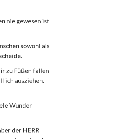
das
en nie gewesen ist
enschen sowohl als
scheide.
r zu Füßen fallen
ll ich ausziehen.
iele Wunder
 aber der HERR