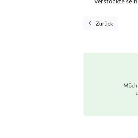
verstockte sein
Zurück
Möcht
u