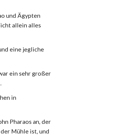
hannes
35
mer
rao und Ägypten
cht allein alles
 Korinther
heser
und eine jegliche
losser
 Thessalonicher
ar ein sehr großer
 Timotheus
.
ilemon
hen in
kobus
 Petrus
ohn Pharaos an, der
 der Mühle ist, und
 Johannes