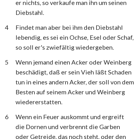
er nichts, so verkaufe man ihn um seinen
Habakuk
Zephanja
Diebstahl.
Haggai
Sacharja
4
Findet man aber bei ihm den Diebstahl
Maleachi
lebendig, es sei ein Ochse, Esel oder Schaf,
so soll er's zwiefältig wiedergeben.
5
Wenn jemand einen Acker oder Weinberg
beschädigt, daß er sein Vieh läßt Schaden
tun in eines andern Acker, der soll von dem
Besten auf seinem Acker und Weinberg
wiedererstatten.
6
Wenn ein Feuer auskommt und ergreift
die Dornen und verbrennt die Garben
oder Getreide, das noch steht, oder den