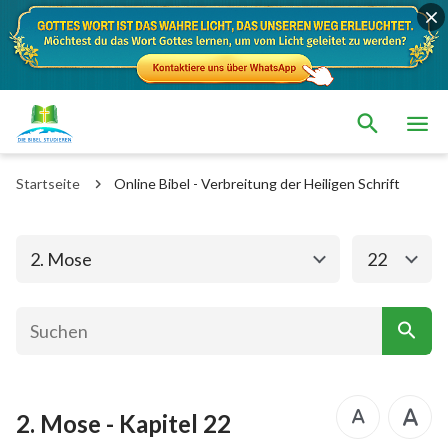
Das alte Testament
Das neue Testament
1. Mose
2. Mose
Startseite
Online Bibel - Verbreitung der Heiligen Schrift
3. Mose
4. Mose
5. Mose
Josua
2. Mose
22
Richter
Rut
1.Samuel
2.Samuel
1.Könige
2.Könige
2. Mose - Kapitel 22
1. Chronik
2. Chronik