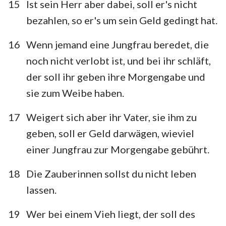
15
Ist sein Herr aber dabei, soll er's nicht
8
9
10
11
12
13
14
bezahlen, so er's um sein Geld gedingt hat.
15
16
17
18
19
20
21
16
Wenn jemand eine Jungfrau beredet, die
22
23
24
25
26
27
28
noch nicht verlobt ist, und bei ihr schläft,
29
30
31
32
33
34
35
der soll ihr geben ihre Morgengabe und
sie zum Weibe haben.
36
37
38
39
40
17
Weigert sich aber ihr Vater, sie ihm zu
geben, soll er Geld darwägen, wieviel
einer Jungfrau zur Morgengabe gebührt.
18
Die Zauberinnen sollst du nicht leben
lassen.
19
Wer bei einem Vieh liegt, der soll des