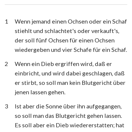
Esra
Nehemia
Esther
Hiob
1
Wenn jemand einen Ochsen oder ein Schaf
stiehlt und schlachtet's oder verkauft's,
Psalm
Sprüche
der soll fünf Ochsen für einen Ochsen
Prediger
Hohelied
wiedergeben und vier Schafe für ein Schaf.
Jesaja
Jeremia
2
Wenn ein Dieb ergriffen wird, daß er
Klagelieder
Hesekiel
einbricht, und wird dabei geschlagen, daß
er stirbt, so soll man kein Blutgericht über
Daniel
Hosea
jenen lassen gehen.
Joel
Amos
3
Ist aber die Sonne über ihn aufgegangen,
Obadja
Jona
so soll man das Blutgericht gehen lassen.
Micha
Nahum
Es soll aber ein Dieb wiedererstatten; hat