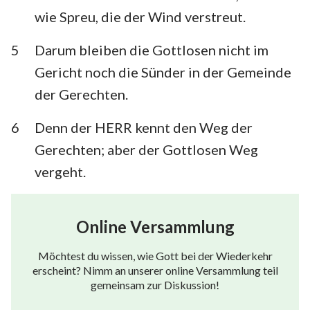
Habakuk
Zephanja
wie Spreu, die der Wind verstreut.
50
51
52
53
54
55
56
Haggai
Sacharja
57
58
59
60
61
62
63
5
Darum bleiben die Gottlosen nicht im
Gericht noch die Sünder in der Gemeinde
Maleachi
64
65
66
67
68
69
70
der Gerechten.
71
72
73
74
75
76
77
6
Denn der HERR kennt den Weg der
78
79
80
81
82
83
84
Gerechten; aber der Gottlosen Weg
85
86
87
88
89
90
91
vergeht.
92
93
94
95
96
97
98
99
100
101
102
103
104
105
Online Versammlung
106
107
108
109
110
111
112
Möchtest du wissen, wie Gott bei der Wiederkehr
113
114
115
116
117
118
119
erscheint? Nimm an unserer online Versammlung teil
gemeinsam zur Diskussion!
120
121
122
123
124
125
126