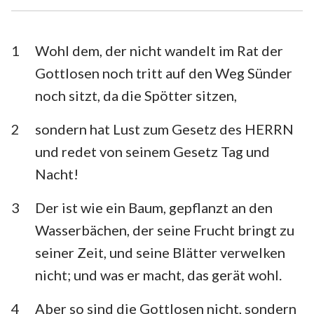
Esra
Nehemia
Esther
Hiob
1
Wohl dem, der nicht wandelt im Rat der
Gottlosen noch tritt auf den Weg Sünder
Psalm
Sprüche
noch sitzt, da die Spötter sitzen,
Prediger
Hohelied
2
sondern hat Lust zum Gesetz des HERRN
Jesaja
Jeremia
1
2
3
4
5
6
7
und redet von seinem Gesetz Tag und
8
9
10
11
12
13
14
Klagelieder
Hesekiel
Nacht!
15
16
17
18
19
20
21
Daniel
Hosea
3
Der ist wie ein Baum, gepflanzt an den
22
23
24
25
26
27
28
Wasserbächen, der seine Frucht bringt zu
Joel
Amos
29
30
31
32
33
34
35
seiner Zeit, und seine Blätter verwelken
Obadja
Jona
nicht; und was er macht, das gerät wohl.
36
37
38
39
40
41
42
Micha
Nahum
43
44
45
46
47
48
49
4
Aber so sind die Gottlosen nicht, sondern