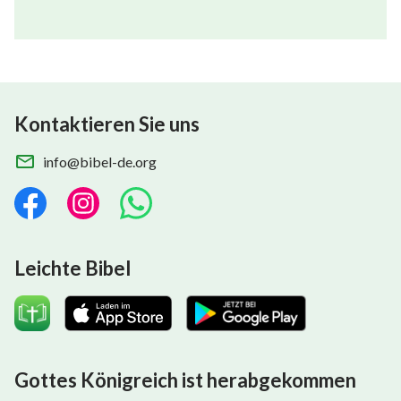
127
128
129
130
131
132
133
134
135
136
137
138
139
140
141
142
143
144
145
146
147
148
149
150
Kontaktieren Sie uns
info@bibel-de.org
Leichte Bibel
Gottes Königreich ist herabgekommen