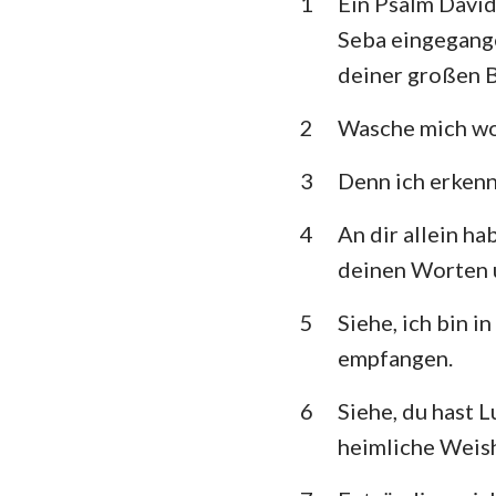
1
Ein Psalm David
3. Mose
Seba eingegange
5. Mose
deiner großen B
Richter
2
Wasche mich woh
1.Samuel
3
Denn ich erkenn
1.Könige
4
An dir allein ha
1. Chronik
deinen Worten u
Esra
5
Siehe, ich bin 
Esther
empfangen.
Psalm
6
Siehe, du hast L
Prediger
heimliche Weish
Jesaja