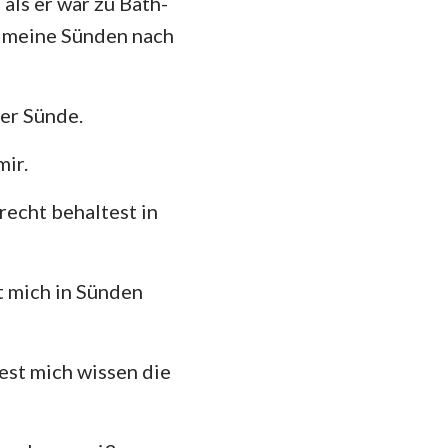
als er war zu Bath-
hannes
e meine Sünden nach
35
mer
42
 Korinther
er Sünde.
49
heser
56
mir.
losser
63
 recht behaltest in
 Thessalonicher
70
 Timotheus
77
t mich in Sünden
84
ilemon
91
kobus
sest mich wissen die
98
 Petrus
105
 Johannes