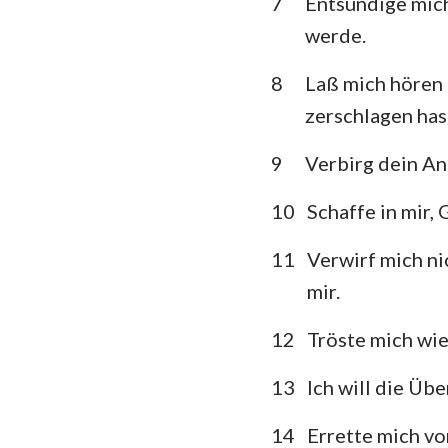
7
Entsündige mich
werde.
Klagelieder
8
Laß mich hören 
Daniel
zerschlagen has
Joel
9
Verbirg dein An
Obadja
10
Schaffe in mir, 
Micha
11
Verwirf mich ni
Habakuk
mir.
Haggai
12
Tröste mich wie
Maleachi
13
Ich will die Üb
14
Errette mich vo