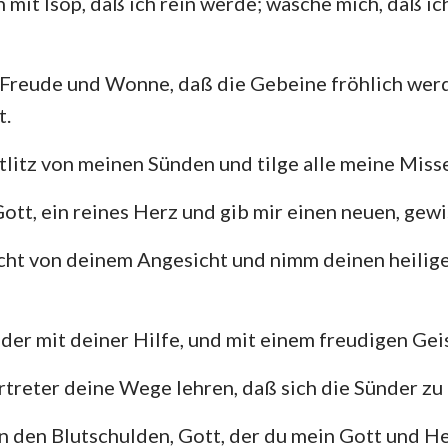
 mit Isop, daß ich rein werde; wasche mich, daß i
106
107
108
109
110
111
Hesekiel
3. Johannes
Ju
113
114
115
116
117
118
Freude und Wonne, daß die Gebeine fröhlich werd
Hosea
Offenbarung
120
121
122
123
124
125
t.
Amos
127
128
129
130
131
132
tlitz von meinen Sünden und tilge alle meine Miss
Jona
134
135
136
137
138
139
Gott, ein reines Herz und gib mir einen neuen, gewi
141
142
143
144
145
146
Nahum
148
149
150
cht von deinem Angesicht und nimm deinen heilige
Zephanja
Sacharja
der mit deiner Hilfe, und mit einem freudigen Geis
ertreter deine Wege lehren, daß sich die Sünder zu
n den Blutschulden, Gott, der du mein Gott und He