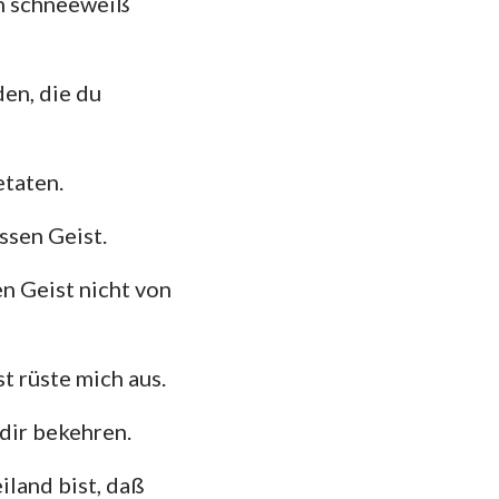
ch schneeweiß
112
das
119
en, die du
126
133
etaten.
140
ssen Geist.
147
n Geist nicht von
t rüste mich aus.
 dir bekehren.
iland bist, daß