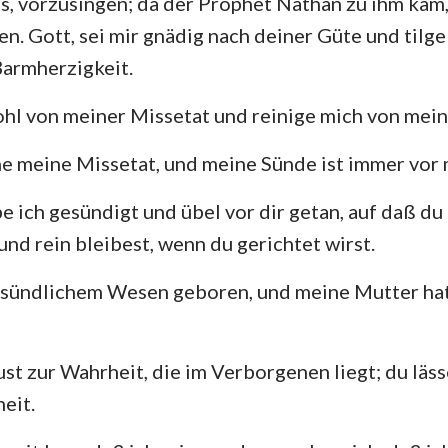
s, vorzusingen; da der Prophet Nathan zu ihm kam, 
4. Mose
Lukas
Jo
n. Gott, sei mir gnädig nach deiner Güte und tilg
29
30
31
32
33
34
Josua
Apostelgeschichte
Rö
armherzigkeit.
36
37
38
39
40
41
Rut
1. Korinther
2.
l von meiner Missetat und reinige mich von mein
43
44
45
46
47
48
2.Samuel
Galater
Ep
50
51
52
53
54
55
e meine Missetat, und meine Sünde ist immer vor 
2.Könige
Philipper
Ko
57
58
59
60
61
62
be ich gesündigt und übel vor dir getan, auf daß du
2. Chronik
1. Thessalonicher
2.
64
65
66
67
68
69
nd rein bleibest, wenn du gerichtet wirst.
Nehemia
1. Timotheus
2.
71
72
73
74
75
76
in sündlichem Wesen geboren, und meine Mutter ha
78
79
80
81
82
83
Hiob
Titus
Ph
85
86
87
88
89
90
Sprüche
Hebräer
Ja
ust zur Wahrheit, die im Verborgenen liegt; du läs
92
93
94
95
96
97
Hohelied
1. Petrus
2.
eit.
99
100
101
102
103
104
Jeremia
1. Johannes
2.