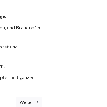
ge.
ben, und Brandopfer
gstet und
em.
opfer und ganzen
Weiter