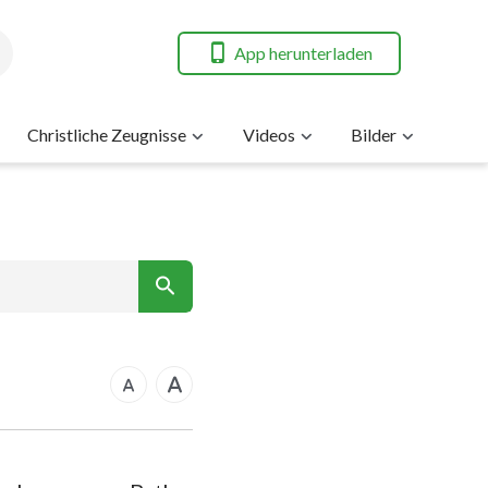
App herunterladen
Christliche Zeugnisse
Videos
Bilder
7
nt
14
21
rkus
28