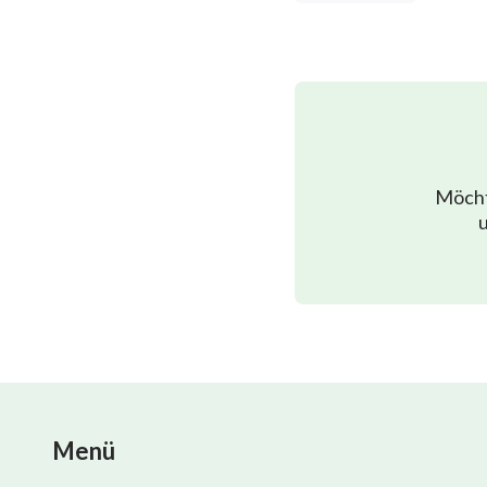
Möcht
u
Menü