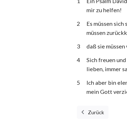
1
Ein Psalm David
3. Mose
mir zu helfen!
5. Mose
2
Es müssen sich 
Richter
müssen zurückk
1.Samuel
3
daß sie müssen 
1.Könige
4
Sich freuen und 
1. Chronik
lieben, immer s
Esra
5
Ich aber bin ele
Esther
mein Gott verzi
Psalm
Zurück
Prediger
Jesaja