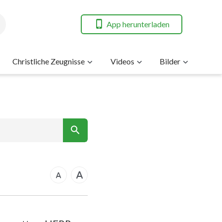
App herunterladen
Christliche Zeugnisse
Videos
Bilder
7
nt
14
21
rkus
28