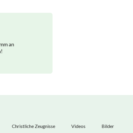
112
das
119
126
133
imm an
n!
140
147
Christliche Zeugnisse
Videos
Bilder