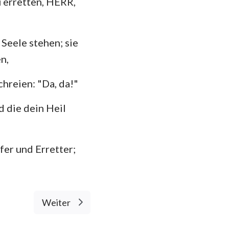
u erretten, HERR,
hannes
35
mer
42
Seele stehen; sie
 Korinther
n,
49
heser
56
hreien: "Da, da!"
losser
63
d die dein Heil
 Thessalonicher
70
 Timotheus
77
lfer und Erretter;
84
ilemon
91
kobus
98
Weiter
 Petrus
105
 Johannes