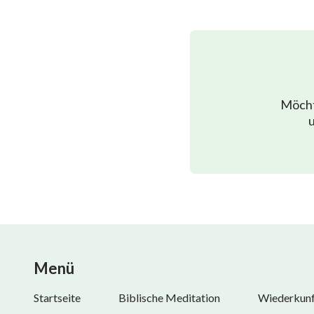
Klagelieder
Daniel
Joel
Möcht
Obadja
u
Micha
Habakuk
Haggai
Maleachi
Menü
Startseite
Biblische Meditation
Wiederkunft