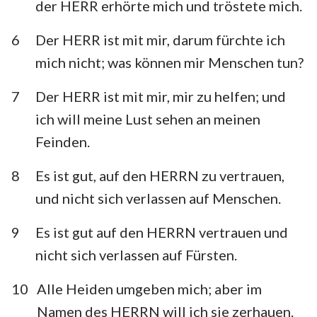
der HERR erhörte mich und tröstete mich.
Habakuk
Zephanja
6
Der HERR ist mit mir, darum fürchte ich
Haggai
Sacharja
mich nicht; was können mir Menschen tun?
Maleachi
7
Der HERR ist mit mir, mir zu helfen; und
ich will meine Lust sehen an meinen
Feinden.
8
Es ist gut, auf den HERRN zu vertrauen,
und nicht sich verlassen auf Menschen.
9
Es ist gut auf den HERRN vertrauen und
nicht sich verlassen auf Fürsten.
10
Alle Heiden umgeben mich; aber im
Namen des HERRN will ich sie zerhauen.