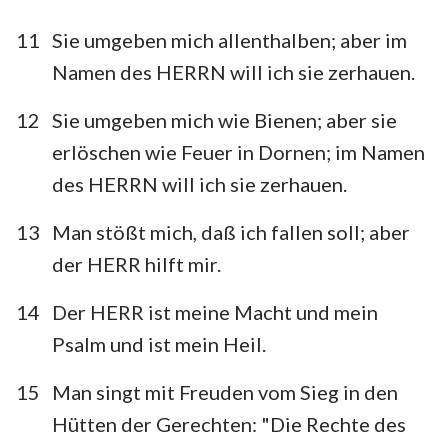
11
Sie umgeben mich allenthalben; aber im
Namen des HERRN will ich sie zerhauen.
12
Sie umgeben mich wie Bienen; aber sie
erlöschen wie Feuer in Dornen; im Namen
des HERRN will ich sie zerhauen.
13
Man stößt mich, daß ich fallen soll; aber
1
2
3
4
5
6
7
der HERR hilft mir.
8
9
10
11
12
13
14
14
Der HERR ist meine Macht und mein
15
16
17
18
19
20
21
Psalm und ist mein Heil.
22
23
24
25
26
27
28
15
Man singt mit Freuden vom Sieg in den
29
30
31
32
33
34
35
Hütten der Gerechten: "Die Rechte des
36
37
38
39
40
41
42