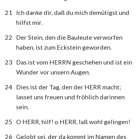
120
121
122
123
124
125
126
21
Ich danke dir, daß du mich demütigst und
127
128
129
130
131
132
133
hilfst mir.
134
135
136
137
138
139
140
22
Der Stein, den die Bauleute verworfen
141
142
143
144
145
146
147
haben, ist zum Eckstein geworden.
148
149
150
23
Das ist vom HERRN geschehen und ist ein
Wunder vor unsern Augen.
24
Dies ist der Tag, den der HERR macht;
lasset uns freuen und fröhlich darinnen
sein.
25
O HERR, hilf! o HERR, laß wohl gelingen!
26
Gelobt sei, der da kommt im Namen des