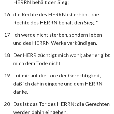
HERRN behält den Sieg;
43
44
45
46
47
48
49
16
die Rechte des HERRN ist erhöht; die
50
51
52
53
54
55
56
Rechte des HERRN behält den Sieg!"
57
58
59
60
61
62
63
17
Ich werde nicht sterben, sondern leben
64
65
66
67
68
69
70
und des HERRN Werke verkündigen.
71
72
73
74
75
76
77
18
Der HERR züchtigt mich wohl; aber er gibt
78
79
80
81
82
83
84
mich dem Tode nicht.
85
86
87
88
89
90
91
19
Tut mir auf die Tore der Gerechtigkeit,
92
93
94
95
96
97
98
daß ich dahin eingehe und dem HERRN
99
100
101
102
103
104
105
danke.
106
107
108
109
110
111
112
20
Das ist das Tor des HERRN; die Gerechten
113
114
115
116
117
118
119
werden dahin eingehen.