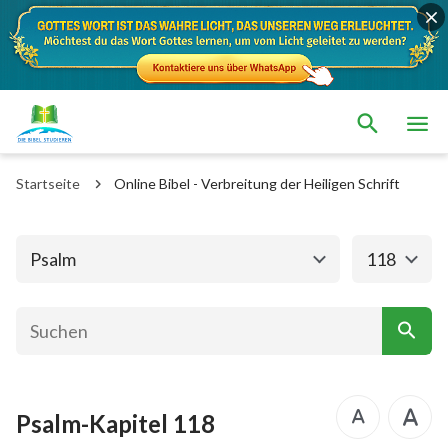
Das alte Testament
Das neue Testament
1. Mose
2. Mose
Startseite
Online Bibel - Verbreitung der Heiligen Schrift
3. Mose
4. Mose
5. Mose
Josua
Psalm
118
Richter
Rut
1.Samuel
2.Samuel
1.Könige
2.Könige
Psalm-Kapitel 118
1. Chronik
2. Chronik