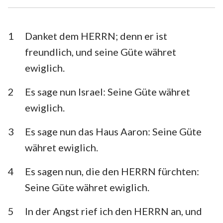
Esra
Nehemia
Esther
Hiob
1
Danket dem HERRN; denn er ist
freundlich, und seine Güte währet
Psalm
Sprüche
ewiglich.
Prediger
Hohelied
2
Es sage nun Israel: Seine Güte währet
Jesaja
Jeremia
ewiglich.
Klagelieder
Hesekiel
3
Es sage nun das Haus Aaron: Seine Güte
Daniel
Hosea
währet ewiglich.
Joel
Amos
4
Es sagen nun, die den HERRN fürchten:
Seine Güte währet ewiglich.
Obadja
Jona
Micha
Nahum
5
In der Angst rief ich den HERRN an, und