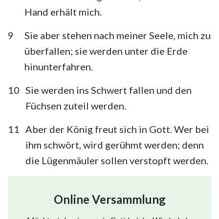
Hand erhält mich.
85
86
87
88
89
90
91
9
Sie aber stehen nach meiner Seele, mich zu
92
93
94
95
96
97
98
überfallen; sie werden unter die Erde
99
100
101
102
103
104
105
hinunterfahren.
106
107
108
109
110
111
112
10
Sie werden ins Schwert fallen und den
113
114
115
116
117
118
119
Füchsen zuteil werden.
120
121
122
123
124
125
126
11
Aber der König freut sich in Gott. Wer bei
127
128
129
130
131
132
133
ihm schwört, wird gerühmt werden; denn
134
135
136
137
138
139
140
die Lügenmäuler sollen verstopft werden.
141
142
143
144
145
146
147
148
149
150
Online Versammlung