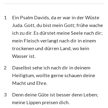
Esra
Nehemia
Esther
Hiob
1
Ein Psalm Davids, da er war in der Wüste
Juda. Gott, du bist mein Gott; frühe wache
Psalm
Sprüche
ich zu dir. Es dürstet meine Seele nach dir;
Prediger
Hohelied
mein Fleisch verlangt nach dir in einem
trockenen und dürren Land, wo kein
Jesaja
Jeremia
Wasser ist.
Klagelieder
Hesekiel
2
Daselbst sehe ich nach dir in deinem
Daniel
Hosea
Heiligtum, wollte gerne schauen deine
Joel
Amos
Macht und Ehre.
Obadja
Jona
3
Denn deine Güte ist besser denn Leben;
Micha
Nahum
meine Lippen preisen dich.