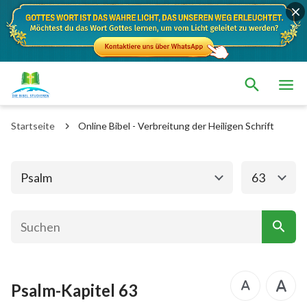
Das alte Testament
Das neue Testament
1. Mose
2. Mose
Startseite
Online Bibel - Verbreitung der Heiligen Schrift
3. Mose
4. Mose
5. Mose
Josua
Psalm
63
Richter
Rut
1.Samuel
2.Samuel
1.Könige
2.Könige
Psalm-Kapitel 63
1. Chronik
2. Chronik