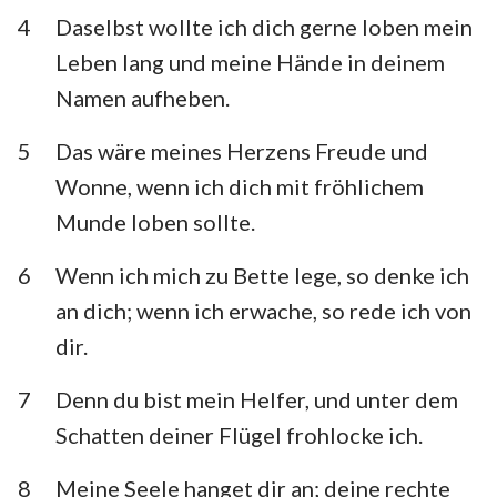
Habakuk
Zephanja
1
2
3
4
5
6
7
4
Daselbst wollte ich dich gerne loben mein
Leben lang und meine Hände in deinem
8
9
10
11
12
13
14
Haggai
Sacharja
Namen aufheben.
15
16
17
18
19
20
21
Maleachi
5
Das wäre meines Herzens Freude und
22
23
24
25
26
27
28
Wonne, wenn ich dich mit fröhlichem
29
30
31
32
33
34
35
Munde loben sollte.
36
37
38
39
40
41
42
6
Wenn ich mich zu Bette lege, so denke ich
43
44
45
46
47
48
49
an dich; wenn ich erwache, so rede ich von
50
51
52
53
54
55
56
dir.
57
58
59
60
61
62
63
7
Denn du bist mein Helfer, und unter dem
64
65
66
67
68
69
70
Schatten deiner Flügel frohlocke ich.
71
72
73
74
75
76
77
8
Meine Seele hanget dir an; deine rechte
78
79
80
81
82
83
84