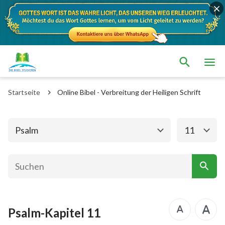
Das alte Testament
Das neue Testament
1. Mose
2. Mose
Startseite
Online Bibel - Verbreitung der Heiligen Schrift
3. Mose
4. Mose
5. Mose
Josua
Psalm
11
Richter
Rut
1.Samuel
2.Samuel
1.Könige
2.Könige
Psalm-Kapitel 11
1. Chronik
2. Chronik