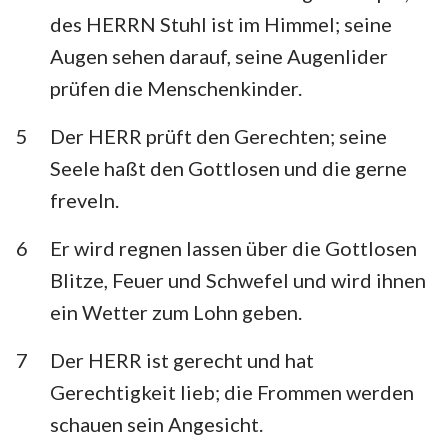
Habakuk
Zephanja
des HERRN Stuhl ist im Himmel; seine
36
37
38
39
40
41
42
Augen sehen darauf, seine Augenlider
Haggai
Sacharja
43
44
45
46
47
48
49
prüfen die Menschenkinder.
Maleachi
50
51
52
53
54
55
56
5
Der HERR prüft den Gerechten; seine
57
58
59
60
61
62
63
Seele haßt den Gottlosen und die gerne
64
65
66
67
68
69
70
freveln.
71
72
73
74
75
76
77
6
Er wird regnen lassen über die Gottlosen
78
79
80
81
82
83
84
Blitze, Feuer und Schwefel und wird ihnen
85
86
87
88
89
90
91
ein Wetter zum Lohn geben.
92
93
94
95
96
97
98
7
Der HERR ist gerecht und hat
99
100
101
102
103
104
105
Gerechtigkeit lieb; die Frommen werden
schauen sein Angesicht.
106
107
108
109
110
111
112