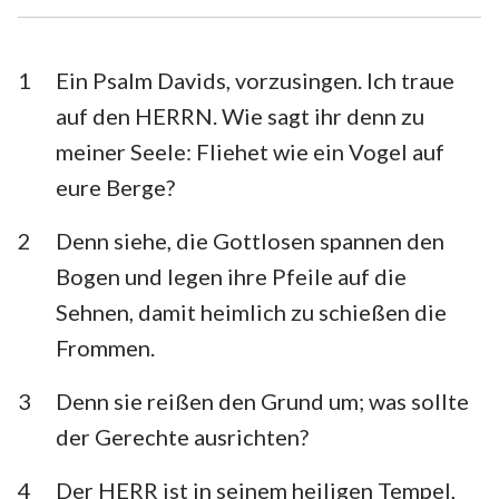
Esra
Nehemia
Esther
Hiob
1
Ein Psalm Davids, vorzusingen. Ich traue
auf den HERRN. Wie sagt ihr denn zu
Psalm
Sprüche
meiner Seele: Fliehet wie ein Vogel auf
Prediger
Hohelied
eure Berge?
Jesaja
Jeremia
2
Denn siehe, die Gottlosen spannen den
Klagelieder
Hesekiel
Bogen und legen ihre Pfeile auf die
Sehnen, damit heimlich zu schießen die
Daniel
Hosea
1
2
3
4
5
6
7
Frommen.
8
9
10
11
12
13
14
Joel
Amos
3
Denn sie reißen den Grund um; was sollte
15
16
17
18
19
20
21
Obadja
Jona
der Gerechte ausrichten?
22
23
24
25
26
27
28
Micha
Nahum
4
Der HERR ist in seinem heiligen Tempel,
29
30
31
32
33
34
35