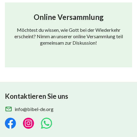
113
114
115
116
117
118
119
Online Versammlung
120
121
122
123
124
125
126
127
128
129
130
131
132
133
Möchtest du wissen, wie Gott bei der Wiederkehr
erscheint? Nimm an unserer online Versammlung teil
134
135
136
137
138
139
140
gemeinsam zur Diskussion!
141
142
143
144
145
146
147
148
149
150
Kontaktieren Sie uns
info@bibel-de.org