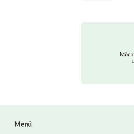
Möcht
u
Menü