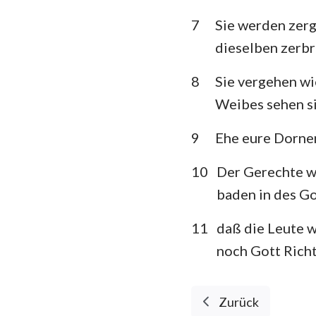
7
Sie werden zerge
Klagelieder
dieselben zerbr
Daniel
8
Sie vergehen wi
Joel
Weibes sehen si
Obadja
9
Ehe eure Dornen
Micha
10
Der Gerechte wi
Habakuk
baden in des Go
Haggai
11
daß die Leute w
Maleachi
noch Gott Richt
Zurück