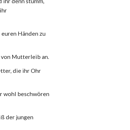
d ihr denn stumm,
hannes
ihr
35
mer
42
 Korinther
it euren Händen zu
49
heser
56
losser
63
 von Mutterleib an.
 Thessalonicher
70
ter, die ihr Ohr
 Timotheus
77
84
ilemon
der wohl beschwören
91
kobus
98
 Petrus
iß der jungen
105
 Johannes