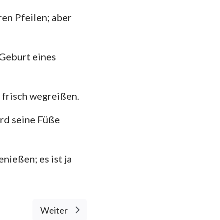
112
ren Pfeilen; aber
das
119
126
 Geburt eines
133
140
 frisch wegreißen.
147
ird seine Füße
nießen; es ist ja
Weiter