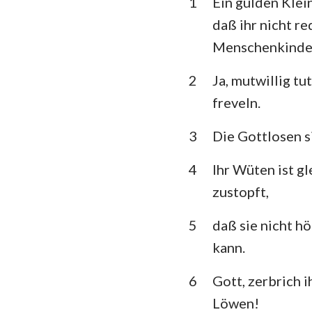
1
Ein gülden Klei
3. Mose
daß ihr nicht red
5. Mose
Menschenkinde
Richter
2
Ja, mutwillig t
1.Samuel
freveln.
1.Könige
3
Die Gottlosen s
1. Chronik
4
Ihr Wüten ist gl
Esra
zustopft,
Esther
5
daß sie nicht h
kann.
Psalm
Prediger
6
Gott, zerbrich 
Löwen!
Jesaja