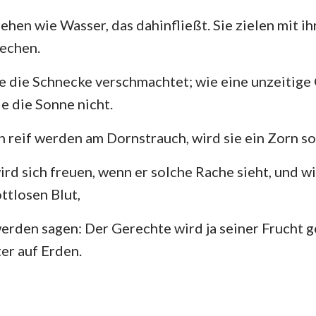
106
107
108
109
110
111
hen wie Wasser, das dahinfließt. Sie zielen mit ih
Hesekiel
3. Johannes
Ju
113
114
115
116
117
118
echen.
Hosea
Offenbarung
120
121
122
123
124
125
e die Schnecke verschmachtet; wie eine unzeitige
Amos
127
128
129
130
131
132
e die Sonne nicht.
Jona
134
135
136
137
138
139
 reif werden am Dornstrauch, wird sie ein Zorn so
141
142
143
144
145
146
Nahum
rd sich freuen, wenn er solche Rache sieht, und w
148
149
150
Zephanja
ttlosen Blut,
Sacharja
erden sagen: Der Gerechte wird ja seiner Frucht ge
er auf Erden.