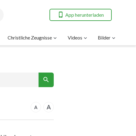
App herunterladen
Christliche Zeugnisse
Videos
Bilder
7
nt
14
21
rkus
28