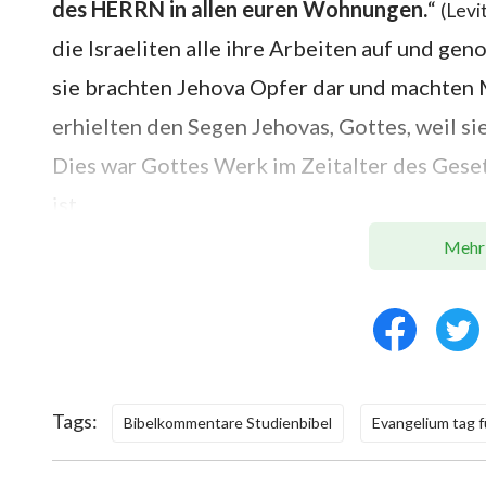
des HERRN in allen euren Wohnungen.
“
(Levi
die Israeliten alle ihre Arbeiten auf und ge
sie brachten Jehova Opfer dar und machten M
erhielten den Segen Jehovas, Gottes, weil s
Dies war Gottes Werk im Zeitalter des Geset
ist.
Mehr
Am Ende des Zeitalters des Gesetzes waren 
einzuhalten, und am Ende verloren sie ihre E
Sünden, dass es nicht genug Sündopfer gab, u
Sünde und konnten sich nicht davon befreien
gesündigt hätten, wären sie am Ende zum Tod
Tags:
Bibelkommentare Studienbibel
Evangelium tag f
gebrochen hätten, was nicht Gottes Absicht w