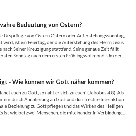
rieden fühlen. Das ist die „Ruhe“, die durch
t wird.
 wahre Bedeutung von Ostern?
ewonnen haben, unseren Sünden vergeben sind
ie Ursprünge von Ostern Ostern oder Auferstehungssonntag,
e Freude genießen, bleibt eine unbestreitbare
t wird, ist ein Feiertag, der die Auferstehung des Herrn Jesus
ge nach Seiner Kreuzigung stattfand. Seine genaue Zeit fällt
mmer noch, und unsere sündige Natur ist immer
n ersten Sonntag nach dem ersten Frühlingsvollmond. Um der
on Satan dazu verführt werden, unfreiwillig
 zu gedenken und sich an […]
indem wir am Tag sündigen und in der Nacht
igt - Wie können wir Gott näher kommen?
lichen Versuchungen ausgesetzt und können die
ahet euch zu Gott, so naht er sich zu euch“ (Jakobus 4,8). Als
sodass wir immer noch Schmerzen und Sorgen
ir nur durch Annäherung an Gott und durch echte Interaktion
mlichen Leben der Bindung an die Sünden zu
male Beziehung zu Gott pflegen und das Wirken des Heiligen
Es ist wie bei zwei Menschen, die miteinander in Verbindung
und Schreien zu führen (siehe Offenbarung
ge […]
ott in den letzten Tagen noch eine Phase des