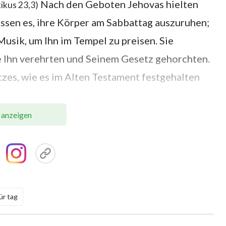
Nach den Geboten Jehovas hielten
tikus 23,3)
nossen es, ihre Körper am Sabbattag auszuruhen;
usik, um Ihn im Tempel zu preisen. Sie
ie Ihn verehrten und Seinem Gesetz gehorchten.
zes, wie es im Alten Testament festgehalten
 anzeigen
die Israeliten zunehmend unfähig, die Gesetze
hrerbietung vor Jehova. Sie begingen so viele
m für ihre Sünden zu büßen. Sie waren voller
, in Sünde zu leben. Wenn sie weiterhin so
e verurteilt worden, weil sie das Gesetz
ür tag
ar, als Er die Menschheit erschuf. So hat Gott