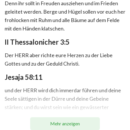
Denn ihr sollt in Freuden ausziehen und im Frieden
geleitet werden. Berge und Hügel sollen vor euch her
frohlocken mit Ruhm und alle Bäume auf dem Felde
mit den Händen klatschen.
II Thessalonicher 3:5
Der HERR aber richte eure Herzen zu der Liebe
Gottes und zu der Geduld Christi.
Jesaja 58:11
und der HERR wird dich immerdar führen und deine
Seele sättigen in der Dürre und deine Gebeine
stärken; und du wirst sein wie ein gewässerter
Garten und wie eine Wasserquelle, welcher es
nimmer an Wasser fehlt;
Mehr anzeigen