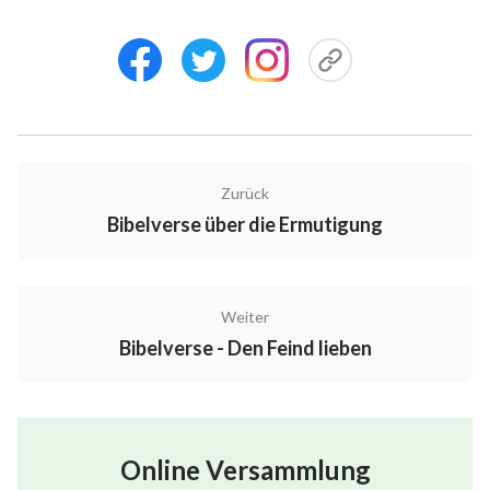
Psalmen 139:10
so würde mich doch deine Hand daselbst führen und
deine Rechte mich halten.
Psalmen 139:24
Zurück
Und siehe, ob ich auf bösem Wege bin, und leite mich
Bibelverse über die Ermutigung
auf ewigem Wege.
Die Sprüche 11:3
Weiter
Unschuld wird die Frommen leiten; aber die Bosheit
Bibelverse - Den Feind lieben
wird die Verächter verstören.
Die Sprüche 12:26
Online Versammlung
Der Gerechte hat's besser denn sein Nächster; aber