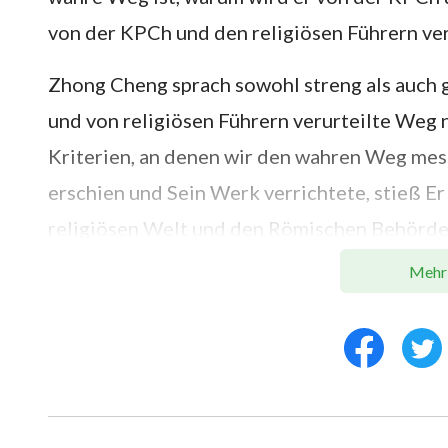
von der KPCh und den religiösen Führern veru
Zhong Cheng sprach sowohl streng als auch 
und von religiösen Führern verurteilte Weg 
Kriterien, an denen wir den wahren Weg mes
erschien und Sein Werk verrichtete, stieß E
religiösen Welt und den Römischen Behörde
verurteilten das Werk des Herrn Jesus, und s
Mehr
der Herr Jesus nicht der wahre Gott war un
Wenn wir an dieser Auffassung festhalten, 
Jesus verurteilen? Wenn wir in die Zeit hin
Sein Werk verrichtete, wären wir nicht auch
schrien: ‚Kreuzigt Ihn! Kreuzigt Ihn!‘?“