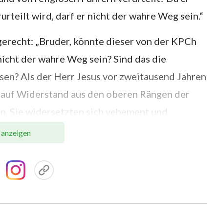
rteilt wird, darf er nicht der wahre Weg sein.“
gerecht: „Bruder, könnte dieser von der KPCh
nicht der wahre Weg sein? Sind das die
sen? Als der Herr Jesus vor zweitausend Jahren
r auf Widerstand aus den oberen Rängen der
n. Sie widersetzten sich vehement und
ie kreuzigten Ihn. Können wir also sagen, dass
 anzeigen
d dass Sein Werk nicht der wahre Weg war?
würden wir dann nicht auch das Werk des Herrn
eingeboren worden wären, als der Herr Jesus
 unter denen gewesen, die mit lauter Stimme