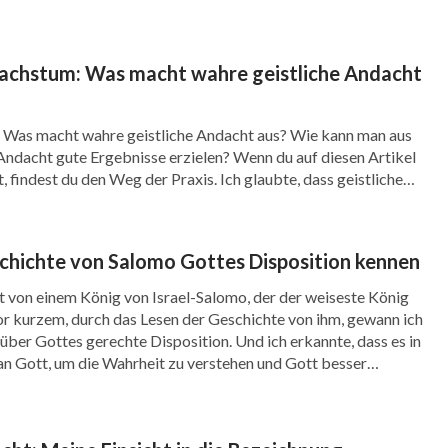
rfolgt und nie die Existenz eines Erlösers
und China als atheistische Zone zu etablieren,
Wachstum: Was macht wahre geistliche Andacht
den religiösen Glauben mutwillig und
ete das Christentum und den Katholizismus als
 Was macht wahre geistliche Andacht aus? Wie kann man aus
ch eines bösen Kultes, und sie hat die Christen
 Andacht gute Ergebnisse erzielen? Wenn du auf diesen Artikel
st, findest du den Weg der Praxis. Ich glaubte, dass geistliche
risten wurden verhaftet und inhaftiert, und
ehe, beharrlich die Bibel zu lesen, Gebete zu sprechen und
Ich erinnere mich […]
u Tode gefoltert. Heutzutage hat die
chichte von Salomo Gottes Disposition kennen
keren Schub erhalten und ist noch
t von einem König von Israel-Salomo, der der weiseste König
uskirchen als böse Kulte bezeichnet, und
Vor kurzem, durch das Lesen der Geschichte von ihm, gewann ich
und die Sinikalisierung des Christentums
über Gottes gerechte Disposition. Und ich erkannte, dass es in
n Gott, um die Wahrheit zu verstehen und Gott besser
rche nicht ihrer Aufmerksamkeit entgangen. Sie
 wichtig ist, dass […]
ie Installation von Sicherheitskameras in
 Pflicht gemacht; Worte über den Glauben wie