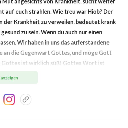
en Mut angesichts von Krankheit, sucht weiter
ht auf euch strahlen. Wie treu war Hiob? Der
In der Krankheit zu verweilen, bedeutet krank
t gesund zu sein. Wenn du auch nur einen
lassen. Wir haben in uns das auferstandene
aube an die Gegenwart Gottes, und möge Gott
Gottes ist wirklich süß! Gottes Wort ist
 Satan! Wenn wir Gottes Wort begreifen,
 anzeigen
rt wird schnell unsere Herzen retten! Es
ieden. Der Glaube ist wie eine Holzbrücke: Wer
keiten haben, sie zu überqueren, wer jedoch
r sie hinweggehen. Wenn der Mensch zaghafte
an getäuscht. Er fürchtet, dass wir die Brücke