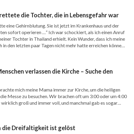
lor sogar die Hoffnung auf mein Leben und
rettete die Tochter, die in Lebensgefahr war
 verlor meinen Glauben an Gott und beklagte
tte eine Gehirnblutung. Sie ist jetzt im Krankenhaus und der
mich beschützt. Ich hatte überhaupt keinen
ten sofort operieren …“ Ich war schockiert, als ich einen Anruf
wurde mir offenbart, dass mein Glaube an Gott
einer Tochter in Thailand erhielt. Kein Wunder, dass ich meine
h in den letzten paar Tagen nicht mehr hatte erreichen können.
chdachte, als er vor dem Verlust seines ganzen
 krank, […]
nden erlitt, verlor er immer noch nicht seinen
nschen verlassen die Kirche – Suche den
men Gottes loben. Am Ende erhielt er die
h verbirgt sich Gottes gute Absicht hinter
, brachte mich meine Mama immer zur Kirche, um die heiligen
ieder Vertrauen in Gott. Unabhängig davon, ob
d die Messe zu besuchen. Wir brachen oft um 3:00 oder um 4:00
r wirklich groß und immer voll, und manchmal gab es sogar
ollte ich meinen Glauben an Gott nicht
r, die am Eingang standen und zuhörten. Wenn ich gehört
 unmöglich für Ihn, und Er kann einen Toten
einer Krankheit. So kam ich vor Gott und
die Dreifaltigkeit ist gelöst