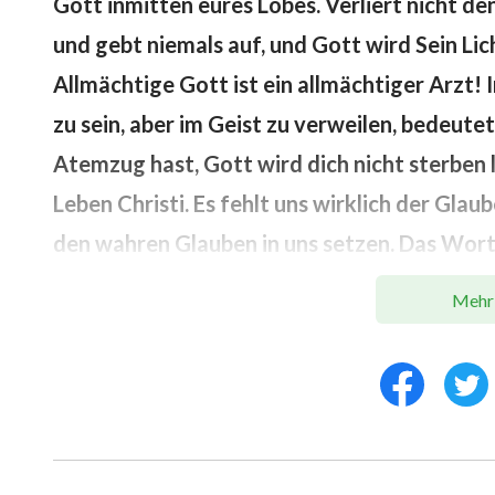
Gott inmitten eures Lobes. Verliert nicht d
und gebt niemals auf, und Gott wird Sein Lic
Allmächtige Gott ist ein allmächtiger Arzt! 
zu sein, aber im Geist zu verweilen, bedeute
Atemzug hast, Gott wird dich nicht sterben 
Leben Christi. Es fehlt uns wirklich der Gl
den wahren Glauben in uns setzen. Das Wort 
wirksame Medizin! Beschämt die Teufel und
Mehr
werden wir Unterstützung haben und Sein Wo
vertreibt alle Dinge und versetzt alles in Fr
auch immer den Tod fürchtet, wird Schwierig
bereit ist sich zu opfern, kann sorglos übe
und ängstliche Gedanken hat, wird er von Sat