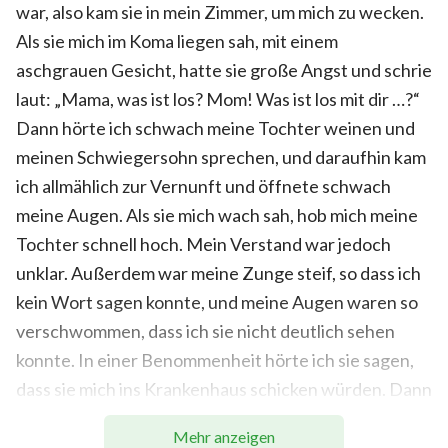
war, also kam sie in mein Zimmer, um mich zu wecken.
Als sie mich im Koma liegen sah, mit einem
aschgrauen Gesicht, hatte sie große Angst und schrie
laut: „Mama, was ist los? Mom! Was ist los mit dir …?“
Dann hörte ich schwach meine Tochter weinen und
meinen Schwiegersohn sprechen, und daraufhin kam
ich allmählich zur Vernunft und öffnete schwach
meine Augen. Als sie mich wach sah, hob mich meine
Tochter schnell hoch. Mein Verstand war jedoch
unklar. Außerdem war meine Zunge steif, so dass ich
kein Wort sagen konnte, und meine Augen waren so
verschwommen, dass ich sie nicht deutlich sehen
konnte. In einer Benommenheit hörte ich sie sagen,
dass sie mich ins Krankenhaus schicken würden. Dann
war ich wieder ohnmächtig.
Mehr anzeigen