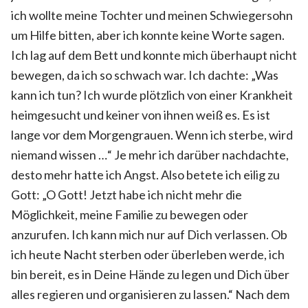
ich wollte meine Tochter und meinen Schwiegersohn
um Hilfe bitten, aber ich konnte keine Worte sagen.
Ich lag auf dem Bett und konnte mich überhaupt nicht
bewegen, da ich so schwach war. Ich dachte: „Was
kann ich tun? Ich wurde plötzlich von einer Krankheit
heimgesucht und keiner von ihnen weiß es. Es ist
lange vor dem Morgengrauen. Wenn ich sterbe, wird
niemand wissen …“ Je mehr ich darüber nachdachte,
desto mehr hatte ich Angst. Also betete ich eilig zu
Gott: „O Gott! Jetzt habe ich nicht mehr die
Möglichkeit, meine Familie zu bewegen oder
anzurufen. Ich kann mich nur auf Dich verlassen. Ob
ich heute Nacht sterben oder überleben werde, ich
bin bereit, es in Deine Hände zu legen und Dich über
alles regieren und organisieren zu lassen.“ Nach dem